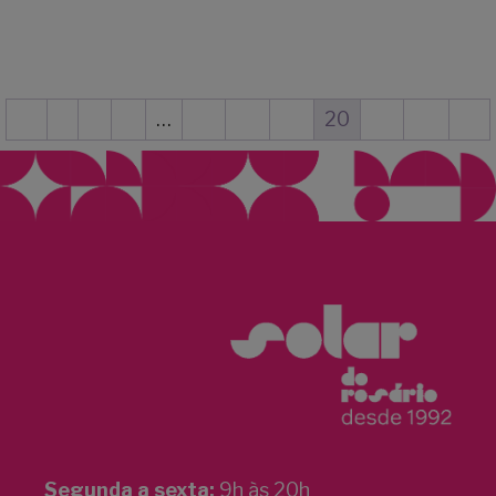
←
1
2
3
…
17
18
19
20
21
22
→
Segunda a sexta:
9h às 20h