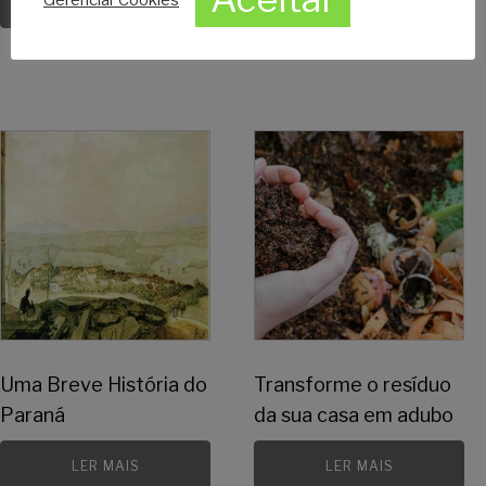
LER MAIS
LER MAIS
Uma Breve História do
Transforme o resíduo
Paraná
da sua casa em adubo
LER MAIS
LER MAIS