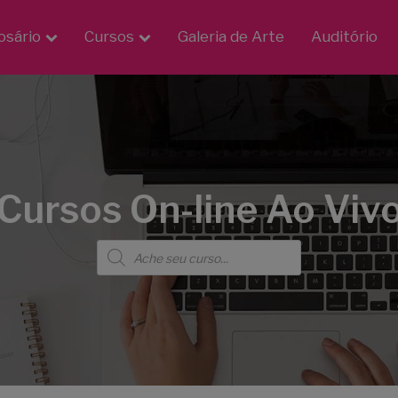
osário
Cursos
Galeria de Arte
Auditório
Cursos On-line Ao Viv
Pesquisar
produtos