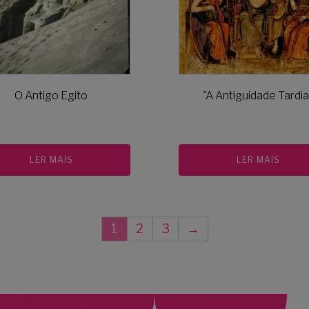
O Antigo Egito
"A Antiguidade Tardia
LER MAIS
LER MAIS
1
2
3
→