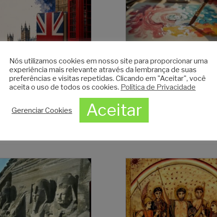
Nós utilizamos cookies em nosso site para proporcionar uma
experiência mais relevante através da lembrança de suas
rivate Classes - 2026
Ateliê Permanente de Té
preferências e visitas repetidas. Clicando em "Aceitar", você
de Pintura - 2026
aceita o uso de todos os cookies.
Política de Privacidade
R$
360,00
R$
330,00
Aceitar
Gerenciar Cookies
DICIONAR AO CARRINHO
ADICIONAR AO CARRIN