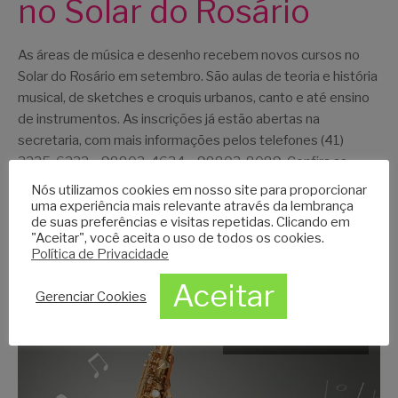
no Solar do Rosário
As áreas de música e desenho recebem novos cursos no
Solar do Rosário em setembro. São aulas de teoria e história
musical, de sketches e croquis urbanos, canto e até ensino
de instrumentos. As inscrições já estão abertas na
secretaria, com mais informações pelos telefones (41)
3225-6232 – 98803-4634 – 98803-8089. Confira as
novidades de […]
Nós utilizamos cookies em nosso site para proporcionar
uma experiência mais relevante através da lembrança
de suas preferências e visitas repetidas. Clicando em
Continue Lendo
"Aceitar", você aceita o uso de todos os cookies.
Política de Privacidade
Aceitar
Gerenciar Cookies
7 de agosto de 2023