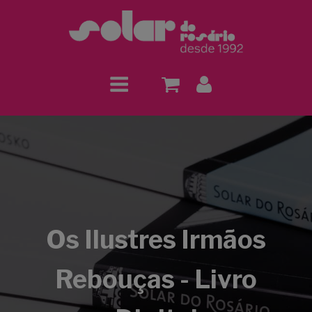
Os Ilustres Irmãos
Rebouças - Livro