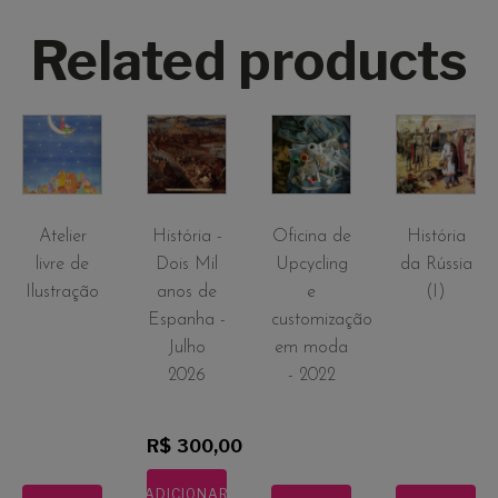
Related products
Atelier
História -
Oficina de
História
livre de
Dois Mil
Upcycling
da Rússia
Ilustração
anos de
e
(I)
Espanha -
customização
Julho
em moda
2026
- 2022
R$
300,00
ADICIONAR