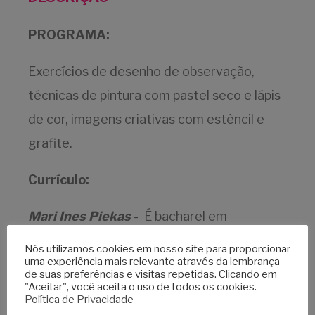
PROGRAMA:
Exercícios de desenho de observação,
técnicas de pintura com pastel seco e lápis
de cor, imagens criativas com estêncil e
grafite.
Currículo
:
Mari Ines Piekas
- É bacharel em
Comunicação Visual e licenciada em Artes
Nós utilizamos cookies em nosso site para proporcionar
uma experiência mais relevante através da lembrança
Visuais. Realizou mestrado e doutorado na
de suas preferências e visitas repetidas. Clicando em
"Aceitar", você aceita o uso de todos os cookies.
mesma área, com ênfase no ensino de
Política de Privacidade
desenho e deficiência visual. Fez estágio de