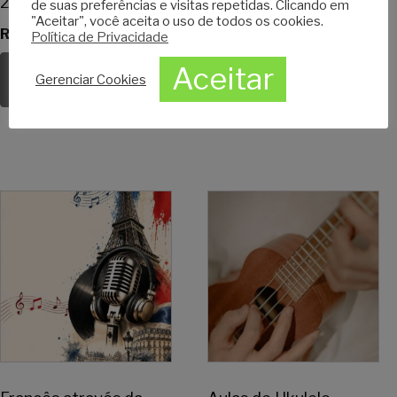
2026
Música - 2026
de suas preferências e visitas repetidas. Clicando em
"Aceitar", você aceita o uso de todos os cookies.
R$
310,00
R$
310,00
Política de Privacidade
Aceitar
ADICIONAR AO
ADICIONAR AO
Gerenciar Cookies
CARRINHO
CARRINHO