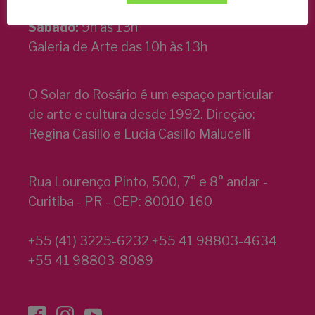
Sábado:
9h às 13h
Galeria de Arte das 10h às 13h
O Solar do Rosário é um espaço particular
de arte e cultura desde 1992. Direção:
Regina Casillo e Lucia Casillo Malucelli
Rua Lourenço Pinto, 500, 7° e 8° andar -
Curitiba - PR - CEP: 80010-160
+55 (41) 3225-6232 +55 41 98803-4634
+55 41 98803-8089