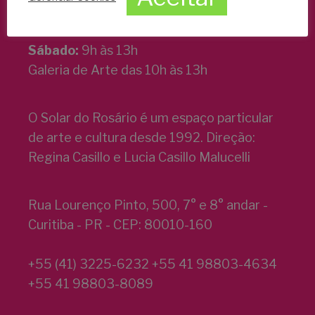
Galeria de Arte das 9h às 19h
Sábado:
9h às 13h
Galeria de Arte das 10h às 13h
O Solar do Rosário é um espaço particular
de arte e cultura desde 1992. Direção:
Regina Casillo e Lucia Casillo Malucelli
Rua Lourenço Pinto, 500, 7° e 8° andar -
Curitiba - PR - CEP: 80010-160
+55 (41) 3225-6232 +55 41 98803-4634
+55 41 98803-8089