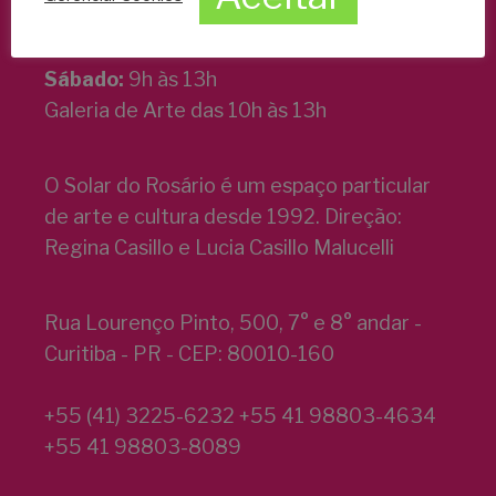
Galeria de Arte das 9h às 19h
Sábado:
9h às 13h
Galeria de Arte das 10h às 13h
O Solar do Rosário é um espaço particular
de arte e cultura desde 1992. Direção:
Regina Casillo e Lucia Casillo Malucelli
Rua Lourenço Pinto, 500, 7° e 8° andar -
Curitiba - PR - CEP: 80010-160
+55 (41) 3225-6232 +55 41 98803-4634
+55 41 98803-8089