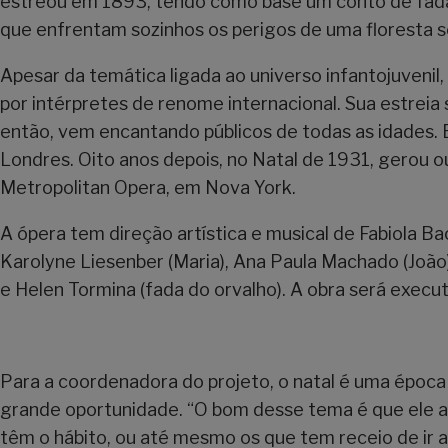
estreou em 1893, tendo como base um conto de fadas 
que enfrentam sozinhos os perigos de uma floresta 
Apesar da temática ligada ao universo infantojuven
por intérpretes de renome internacional. Sua estre
então, vem encantando públicos de todas as idades. E
Londres. Oito anos depois, no Natal de 1931, gerou o
Metropolitan Opera, em Nova York.
A ópera tem direção artística e musical de Fabiola Ba
Karolyne Liesenber (Maria), Ana Paula Machado (João)
e Helen Tormina (fada do orvalho). A obra será execu
Para a coordenadora do projeto, o natal é uma época n
grande oportunidade. “O bom desse tema é que ele alc
têm o hábito, ou até mesmo os que tem receio de ir 