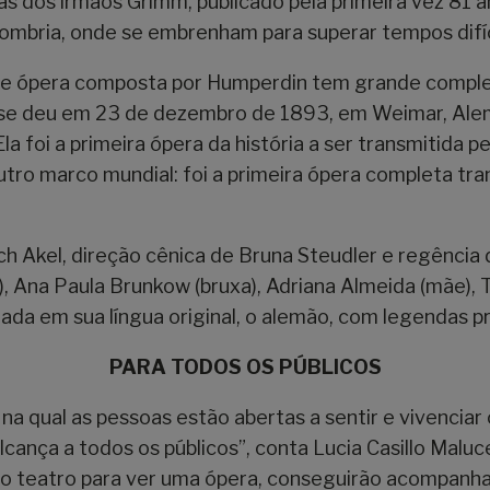
dos irmãos Grimm, publicado pela primeira vez 81 an
sombria, onde se embrenham para superar tempos difí
il, e ópera composta por Humperdin tem grande compl
ia se deu em 23 de dezembro de 1893, em Weimar, Ale
la foi a primeira ópera da história a ser transmitida
utro marco mundial: foi a primeira ópera completa tra
ch Akel, direção cênica de Bruna Steudler e regência 
, Ana Paula Brunkow (bruxa), Adriana Almeida (mãe), T
tada em sua língua original, o alemão, com legendas p
PARA TODOS OS PÚBLICOS
a qual as pessoas estão abertas a sentir e vivenciar c
ança a todos os públicos”, conta Lucia Casillo Maluce
ao teatro para ver uma ópera, conseguirão acompanha