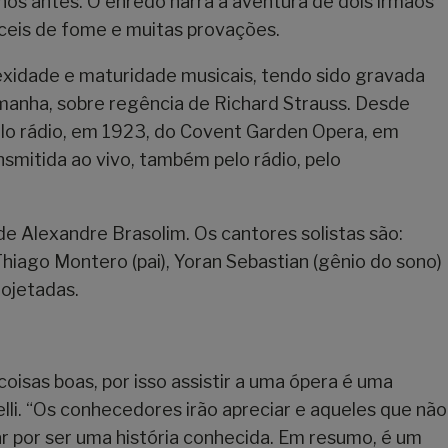
os antes. O enredo narra a aventura de dois irmãos
ceis de fome e muitas provações.
exidade e maturidade musicais, tendo sido gravada
manha, sobre regência de Richard Strauss. Desde
 pelo rádio, em 1923, do Covent Garden Opera, em
nsmitida ao vivo, também pelo rádio, pelo
de Alexandre Brasolim. Os cantores solistas são:
hiago Montero (pai), Yoran Sebastian (gênio do sono)
rojetadas.
oisas boas, por isso assistir a uma ópera é uma
lli. “Os conhecedores irão apreciar e aqueles que não
r por ser uma história conhecida. Em resumo, é um