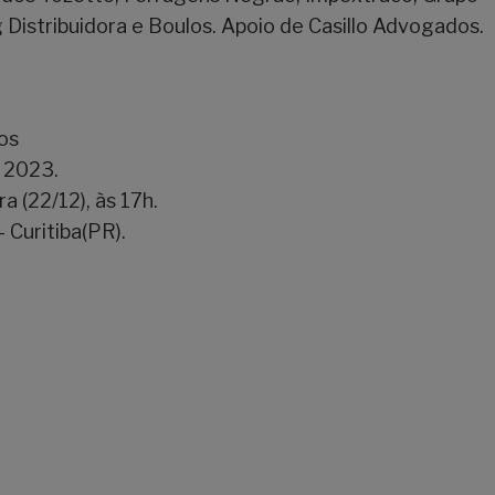
Distribuidora e Boulos. Apoio de Casillo Advogados.
os
 2023.
ra (22/12), às 17h.
 Curitiba(PR).
-maria
-maria
-maria
-maria