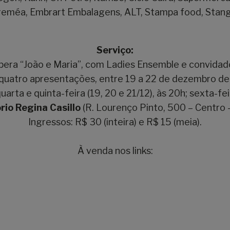
reméa, Embrart Embalagens, ALT, Stampa food, Stang 
Serviço:
pera “João e Maria”, com Ladies Ensemble e convidad
 quatro apresentações, entre 19 a 22 de dezembro de
uarta e quinta-feira (19, 20 e 21/12), às 20h; sexta-fei
rio Regina Casillo
(R. Lourenço Pinto, 500 – Centro –
Ingressos: R$ 30 (inteira) e R$ 15 (meia).
À venda nos links:
nto/5895/19-12-2023/pr/curitiba/natal-opera-joao-e
nto/5896/20-12-2023/pr/curitiba/natal-opera-joao-e
nto/5897/21-12-2023/pr/curitiba/natal-opera-joao-e
nto/5898/22-12-2023/pr/curitiba/natal-opera-joao-e