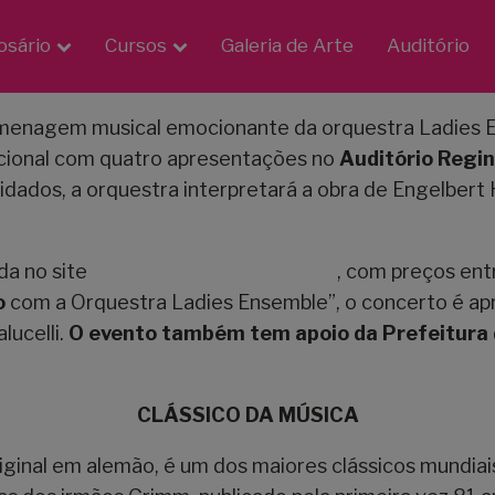
osário
Cursos
Galeria de Arte
Auditório
menagem musical emocionante da orquestra Ladies 
nacional com quatro apresentações no
Auditório Regin
vidados, a orquestra interpretará a obra de Engelbe
da no site
www.diskingressos.com.br
, com preços ent
o
com a Orquestra Ladies Ensemble”, o concerto é a
lucelli.
O evento também tem apoio da Prefeitura d
CLÁSSICO DA MÚSICA
original em alemão, é um dos maiores clássicos mundi