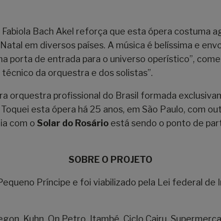
abiola Bach Akel reforça que esta ópera costuma agra
Natal em diversos países. A música é belíssima e env
 porta de entrada para o universo operístico”, coment
 técnico da orquestra e dos solistas”.
ira orquestra profissional do Brasil formada exclusi
Toquei esta ópera há 25 anos, em São Paulo, com out
ria com o
Solar do Rosário
está sendo o ponto de part
SOBRE O PROJETO
queno Príncipe e foi viabilizado pela Lei federal de I
regon, Kuhn, On Petro, Itambé, Ciclo Cairu, Supermer