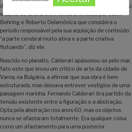
da Educação e Cultura do Paraná quando frequentou
o Curso de Gravura em Metal orientado por Edith
Behring e Roberto Delamônica que considera o
período responsável pela sua aquisição de conteúdo:
“a parte cerebral muito ativa e a parte criativa
flutuando”, diz ele.
Nascido no planalto, Calderari apaixonou-se pelo mar,
fato este que levou um crítico de arte da cidade de
Varna, na Bulgária, a afirmar que sua obra é bem
estruturada, mas deixava entrever vestígios de uma
paisagem marinha. Fernando Calderari tira partido da
tensão existente entre a figuração e a abstração.
Opta pela abstração nos anos 60, mas os objetos
nunca se afastaram totalmente. Era qualquer coisa
como um afastamento para uma posterior