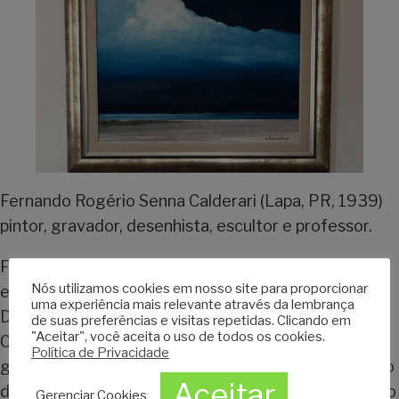
Fernando Rogério Senna Calderari (Lapa, PR, 1939)
pintor, gravador, desenhista, escultor e professor.
Formou-se no Curso de Pintura da Escola de Música
Nós utilizamos cookies em nosso site para proporcionar
e Belas Artes do Paraná em 1962 e no Curso de
uma experiência mais relevante através da lembrança
Didática Especial em Desenho na Universidade
de suas preferências e visitas repetidas. Clicando em
"Aceitar", você aceita o uso de todos os cookies.
Católica do Paraná em 1963. Estagiou no ateliê de
Política de Privacidade
gravura em metal do Museu de Arte Moderna do Rio
Aceitar
de Janeiro (1965) com Bolsa da Secretaria de Estado
Gerenciar Cookies