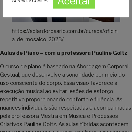
Aceitar
Gerenciar Cookies
https://solardorosario.com.br/cursos/oficin
a-de-mosaico-2023/
Aulas de Piano – com a professora Pauline Goltz
O curso de piano é baseado na Abordagem Corporal-
Gestual, que desenvolve a sonoridade por meio do
uso consciente do corpo. Essa visão favorece a
execução musical ao evitar lesões de esforço
repetitivo proporcionando conforto e fluência. As
nuances individuais são respeitadas e acompanhadas
pela professora Mestra em Música e Processos
Criativos Pauline Goltz. As aulas híbridas acontecem