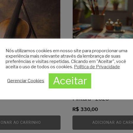
Nós utilizamos cookies em nosso site para proporcionar uma
experiência mais relevante através da lembrança de suas
preferências e visitas repetidas. Clicando em "Aceitar", você
aceita o uso de todos os cookies.
Política de Privacidade
Aceitar
Gerenciar Cookies
lino - 2026
Ateliê Permanente de T
Pintura - 2026
R$
330,00
IONAR AO CARRINHO
ADICIONAR AO CAR