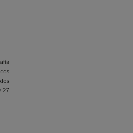
afia
icos
 dos
e 27