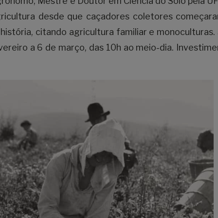
ônomo, Mestre e Doutor em Ciência do Solo pela U
agricultura desde que caçadores coletores começar
istória, citando agricultura familiar e monoculturas.
evereiro a 6 de março, das 10h ao meio-dia. Investime