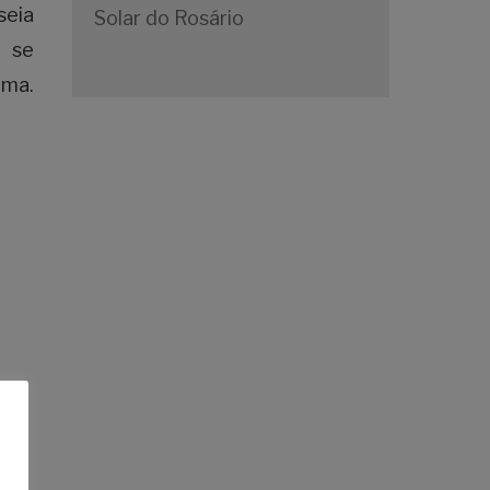
seia
Solar do Rosário
o se
ema.