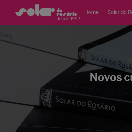
Home
Solar do R
Novos cu