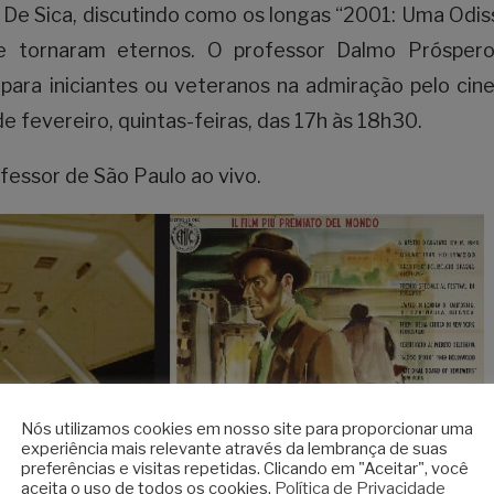
o De Sica, discutindo como os longas “2001: Uma Odis
se tornaram eternos. O professor Dalmo Prósper
 para iniciantes ou veteranos na admiração pelo cin
 fevereiro, quintas-feiras, das 17h às 18h30.
fessor de São Paulo ao vivo.
Nós utilizamos cookies em nosso site para proporcionar uma
experiência mais relevante através da lembrança de suas
preferências e visitas repetidas. Clicando em "Aceitar", você
aceita o uso de todos os cookies.
Política de Privacidade