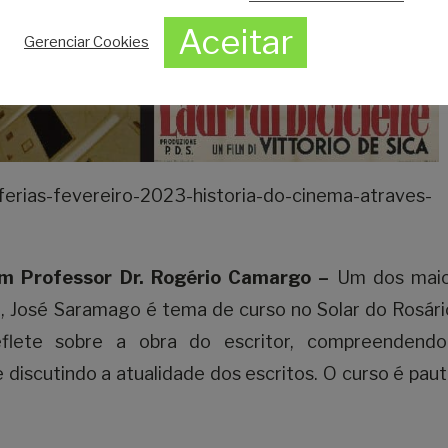
Aceitar
Gerenciar Cookies
/ferias-fevereiro-2023-historia-do-cinema-atraves-
 Professor Dr. Rogério Camargo –
Um dos maio
, José Saramago é tema de curso no Solar do Rosári
flete sobre a obra do escritor, compreendend
iscutindo a atualidade dos escritos. O curso é pau