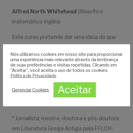
Alfred North Whitehead
(filósofo e
matemático inglês)
Este curso pretende dar uma ideia do que
foi a investigação filosófica na Atenas do
Nós utilizamos cookies em nosso site para proporcionar
período clássico, através da figura de
uma experiência mais relevante através da lembrança
de suas preferências e visitas repetidas. Clicando em
Sócrates, como retratado por seu discípulo
"Aceitar", você aceita o uso de todos os cookies.
Política de Privacidade
Platão, que fez dele a personagem central
Aceitar
da maioria de seus
Diálogos
.
Gerenciar Cookies
Prof Cristina Franciscato
* Jornalista; mestre, doutora e pós-doutora
em Literatura Grega Antiga pela FFLCH-