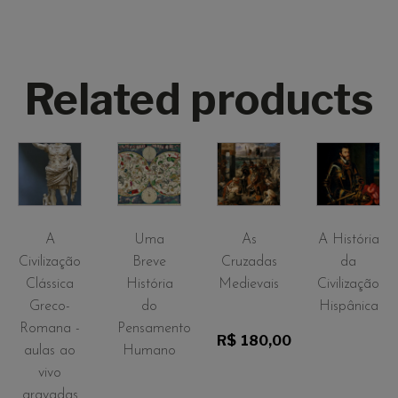
Related products
A
Uma
As
A História
Civilização
Breve
Cruzadas
da
Clássica
História
Medievais
Civilização
Greco-
do
Hispânica
Romana -
Pensamento
R$
180,00
aulas ao
Humano
vivo
gravadas