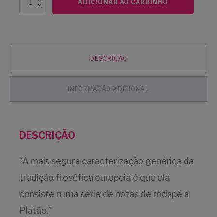
ADICIONAR AO CARRINHO
Platão
e
a
Origem
da
Filosofia
DESCRIÇÃO
Grega
quantidade
INFORMAÇÃO ADICIONAL
DESCRIÇÃO
“A mais segura caracterização genérica da
tradição filosófica europeia é que ela
consiste numa série de notas de rodapé a
Platão.”