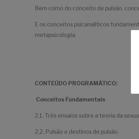
Bem como do conceito de pulsão, concei
E os conceitos psicanalíticos fundament
metapsicologia.
CONTEÚDO PROGRAMÁTICO:
Conceitos Fundamentais
2.1. Três ensaios sobre a teoria da sexu
2.2. Pulsão e destinos de pulsão.