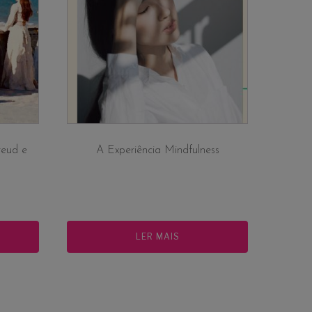
reud e
A Experiência Mindfulness
LER MAIS