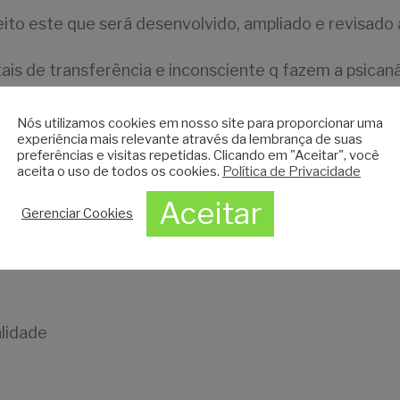
to este que será desenvolvido, ampliado e revisado a
ais de transferência e inconsciente q fazem a psicaná
Nós utilizamos cookies em nosso site para proporcionar uma
experiência mais relevante através da lembrança de suas
preferências e visitas repetidas. Clicando em "Aceitar", você
aceita o uso de todos os cookies.
Política de Privacidade
Aceitar
Gerenciar Cookies
alidade