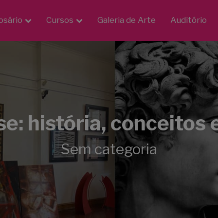
osário
Cursos
Galeria de Arte
Auditório
se: história, conceitos 
Sem categoria