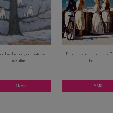
nálise: história, conceitos e
Psicanálise e Literatura – F
desafios
Proust.
LER MAIS
LER MAIS