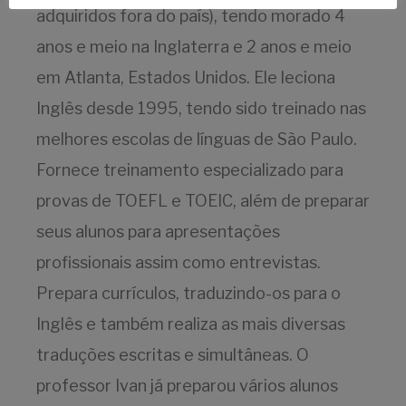
adquiridos fora do país), tendo morado 4
anos e meio na Inglaterra e 2 anos e meio
em Atlanta, Estados Unidos. Ele leciona
Inglês desde 1995, tendo sido treinado nas
melhores escolas de línguas de São Paulo.
Fornece treinamento especializado para
provas de TOEFL e TOEIC, além de preparar
seus alunos para apresentações
profissionais assim como entrevistas.
Prepara currículos, traduzindo-os para o
Inglês e também realiza as mais diversas
traduções escritas e simultâneas. O
professor Ivan já preparou vários alunos