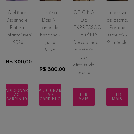
Ateliê de
História -
OFICINA
Intensivo
Desenho e
Dois Mil
DE
de Escrita:
Pintura
anos de
EXPRESSÃO
Por que
Infantojuvenil
Espanha -
LITERÁRIA:
escrevo? -
- 2026
Julho
Descobrindo
2º módulo
2026
a própria
voz
R$
300,00
através da
R$
300,00
escrita
ADICIONAR
ADICIONAR
AO
AO
LER
LER
CARRINHO
CARRINHO
MAIS
MAIS