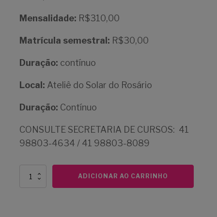
Mensalidade:
R$310,00
Matrícula semestral:
R$30,00
Duração:
contínuo
Local:
Ateliê do Solar do Rosário
Duração:
Contínuo
CONSULTE SECRETARIA DE CURSOS: 41
98803-4634 / 41 98803-8089
Inglês
ADICIONAR AO CARRINHO
para
Viagem
-
2026