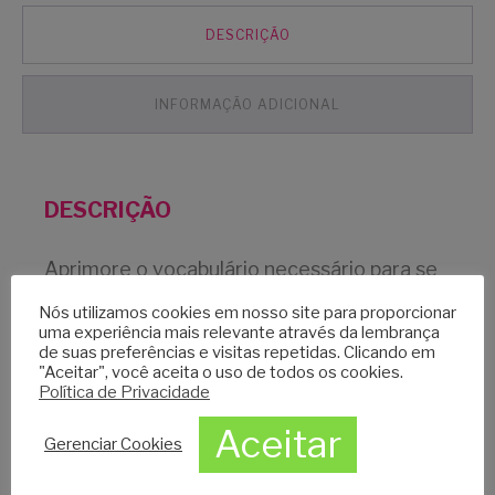
quantidade
DESCRIÇÃO
INFORMAÇÃO ADICIONAL
DESCRIÇÃO
Aprimore o vocabulário necessário para se
comunicar e aproveitar melhor as
Nós utilizamos cookies em nosso site para proporcionar
uma experiência mais relevante através da lembrança
oportunidades de um mundo totalmente
de suas preferências e visitas repetidas. Clicando em
"Aceitar", você aceita o uso de todos os cookies.
conectado.
Política de Privacidade
Aceitar
Ivan Carlos de Moricz:
É formado no
Gerenciar Cookies
exterior (diploma escolar e universitário