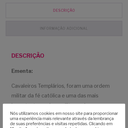
DESCRIÇÃO
INFORMAÇÃO ADICIONAL
DESCRIÇÃO
Ementa:
Cavaleiros Templários, foram uma ordem
militar da fé católica e uma das mais
importantes ordens militares do
Nós utilizamos cookies em nosso site para proporcionar
cristianismo ocidental. Foram fundados em
uma experiência mais relevante através da lembrança
de suas preferências e visitas repetidas. Clicando em
1118 para defender os peregrinos a