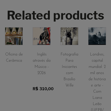
Related products
Oficina de
Inglês
Fotografia
Londres,
Cerâmica
através da
Para
capital
Música -
Iniciantes
mundial: 2
2026
com
mil anos
Brasílio
de história
Wille
e arte -
R$
310,00
Com
Liana
Leão
(UFPR/