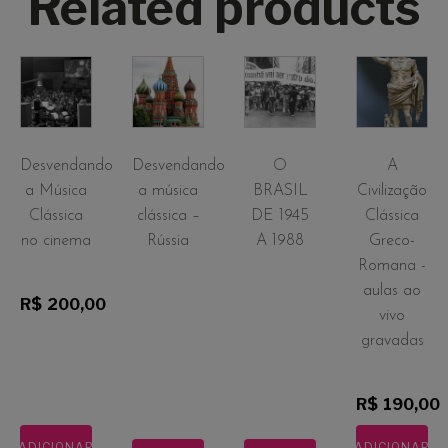
Related products
Desvendando
Desvendando
O
A
a Música
a música
BRASIL
Civilização
Clássica
clássica –
DE 1945
Clássica
no cinema
Rússia
A 1988
Greco-
Romana -
aulas ao
R$
200,00
vivo
gravadas
R$
190,00
ADICIONAR
ADICIONAR