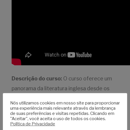
Descrição do curso:
O curso oferece um
panorama da literatura inglesa desde os
seus primórdios. Reflexões sobre a
Nós utilizamos cookies em nosso site para proporcionar
formação da língua inglesa, o uso do latim e
uma experiência mais relevante através da lembrança
de suas preferências e visitas repetidas. Clicando em
do francês nas cortes e círculos religiosos,
"Aceitar", você aceita o uso de todos os cookies.
Política de Privacidade
o anglo-saxão. A visada é histórica e