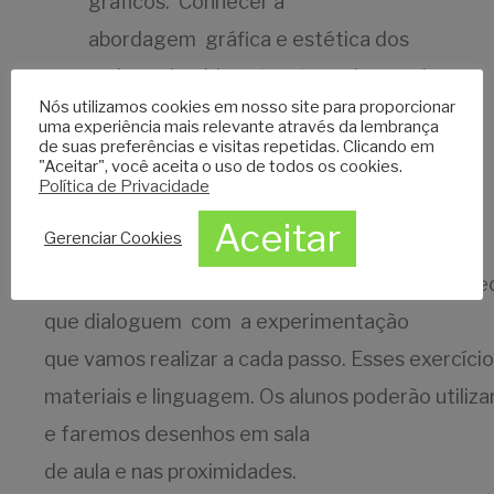
gráficos. Conhecer a
abordagem gráfica e estética dos
mais conhecidos
sketchers
do mundo;
Nós utilizamos cookies em nosso site para proporcionar
Fazer desenhos de observação in loco
uma experiência mais relevante através da lembrança
de suas preferências e visitas repetidas. Clicando em
(ou com utilização de fotografia), em
"Aceitar", você aceita o uso de todos os cookies.
Política de Privacidade
algum ponto de interesse histórico,
Aceitar
arquitetônico ou cultural da cidade.
Gerenciar Cookies
Abordaremos o trabalho de
sketchers
reconhe
que dialoguem com a experimentação
que vamos realizar a cada passo. Esses exercício
materiais e linguagem. Os alunos poderão utiliz
e faremos desenhos em sala
de aula e nas proximidades.