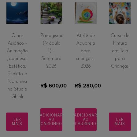
Olhar
Paisagismo
Ateliê de
Curso de
Asiático -
(Módulo
Aquarela
Pintura
Animação
1) -
para
em Tela
Japonesa:
Setembro
crianças -
para
Estética,
2026
2026
Crianças
Espírito e
Natureza
R$
600,00
R$
280,00
no Studio
Ghibli
ADICIONAR
ADICIONAR
LER
AO
AO
LER
MAIS
CARRINHO
CARRINHO
MAIS