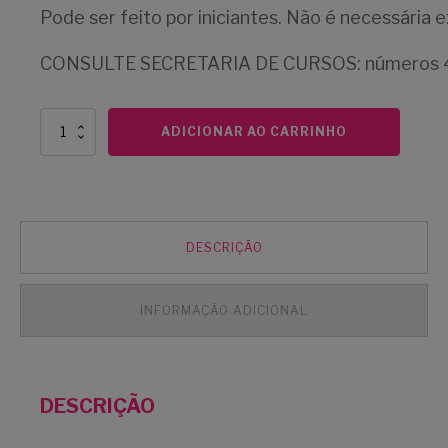
Pode ser feito por iniciantes. Não é necessária e
CONSULTE SECRETARIA DE CURSOS: números 
Curso
ADICIONAR AO CARRINHO
de
desenho
a
mão
livre:
contornos
DESCRIÇÃO
da
cidade,
urban
INFORMAÇÃO ADICIONAL
sketch
e
croqui
urbano
-
DESCRIÇÃO
2026
quantidade