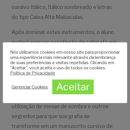
cursivo Itálico, Itálico sombreado e letras
do tipo Caixa Alta Maiúsculas.
Após dominar estes instrumentos, o aluno
poderá exercer a profissão de calígrafo em
diversas atividades, como no sobrescrito
Nós utilizamos cookies em nosso site para proporcionar
uma experiência mais relevante através da lembrança
de convites de casamento, formatura,
de suas preferências e visitas repetidas. Clicando em
"Aceitar", você aceita o uso de todos os cookies.
aniversário e eventos em geral.
Política de Privacidade
Aceitar
No curso o participante aprende escrever
Gerenciar Cookies
em linha reta, sem utilização de linhas, com
utilização de mesas de sombra e outros
segredos para que sua grafia se
transforme em um manuscrito cursivo de