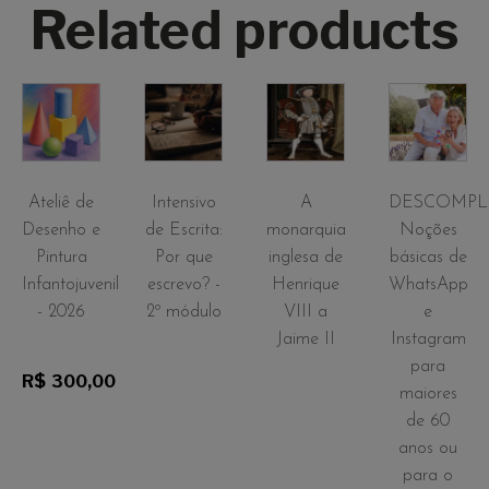
Related products
Ateliê de
Intensivo
A
DESCOMPL
Desenho e
de Escrita:
monarquia
Noções
Pintura
Por que
inglesa de
básicas de
Infantojuvenil
escrevo? -
Henrique
WhatsApp
- 2026
2º módulo
VIII a
e
Jaime II
Instagram
para
R$
300,00
maiores
de 60
anos ou
para o