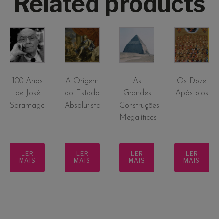
Related products
100 Anos
A Origem
As
Os Doze
de José
do Estado
Grandes
Apóstolos
Saramago
Absolutista
Construções
Megalíticas
LER
LER
LER
LER
MAIS
MAIS
MAIS
MAIS