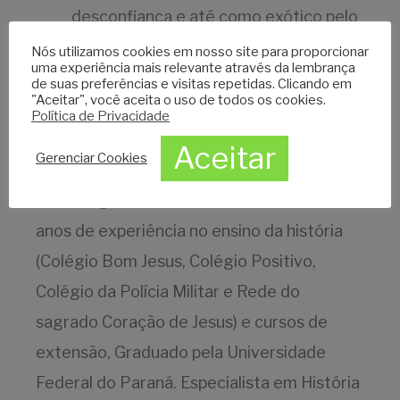
desconfiança e até como exótico pelo
seu islamismo característico.
Nós utilizamos cookies em nosso site para proporcionar
uma experiência mais relevante através da lembrança
de suas preferências e visitas repetidas. Clicando em
Currículo:
"Aceitar", você aceita o uso de todos os cookies.
Política de Privacidade
Mauricio Fabiano Mazur
(natural Curitiba-
Aceitar
Gerenciar Cookies
Paraná) - Professor e pesquisador de
História geral. Professor com mais de 28
anos de experiência no ensino da história
(Colégio Bom Jesus, Colégio Positivo,
Colégio da Polícia Militar e Rede do
sagrado Coração de Jesus) e cursos de
extensão, Graduado pela Universidade
Federal do Paraná. Especialista em História