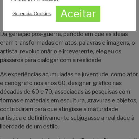
Aceitar
Gerenciar Cookies
Da geração pós-guerra, período em que as ideias
eram transformadas em atos, palavras e imagens, o
artista, revolucionário e irreverente, elegeu os
pássaros para dialogar com a realidade.
As experiências acumuladas na juventude, como ator
e cenógrafo nos anos 60, designer gráfico nas
décadas de 60 e 70, associadas às pesquisas com
formas e materiais em escultura, gravuras e objetos,
contribuíram para que atingisse a maturidade
artística e definitivamente subjugasse a realidade à
liberdade de um estilo.