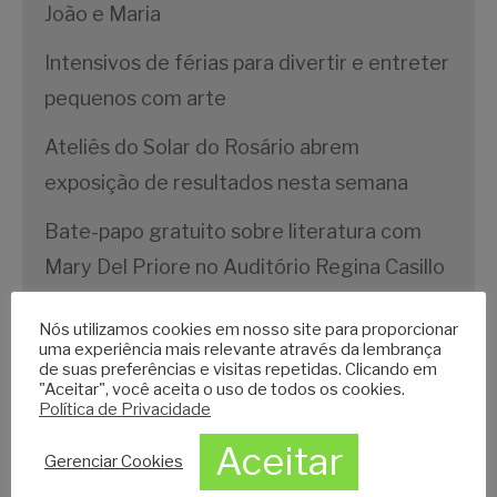
João e Maria
Intensivos de férias para divertir e entreter
pequenos com arte
Ateliês do Solar do Rosário abrem
exposição de resultados nesta semana
Bate-papo gratuito sobre literatura com
Mary Del Priore no Auditório Regina Casillo
Bach, Villa-Lobos e Tom Jobim se
Nós utilizamos cookies em nosso site para proporcionar
uma experiência mais relevante através da lembrança
encontram nesse espetáculo no projeto
de suas preferências e visitas repetidas. Clicando em
“Música no auditório Regina Casillo com a
"Aceitar", você aceita o uso de todos os cookies.
Política de Privacidade
Orquestra Ladies Ensemble” realizado pelo
Aceitar
Ministério da Cultura e Solar do Rosário -
Gerenciar Cookies
Setembro 2023